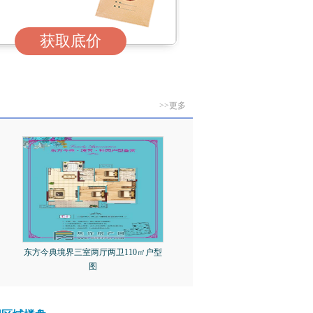
获取底价
>>更多
东方今典境界三室两厅两卫110㎡户型
图