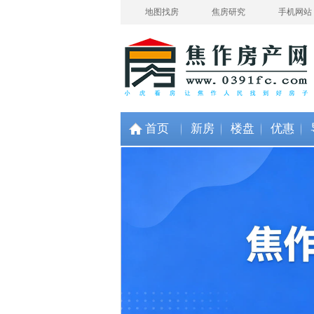
地图找房
焦房研究
手机网站
温馨提示：加群请备注 “小
首页
新房
楼盘
优惠