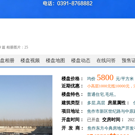
9 篇 相册图片：
25
盘相册
楼盘视频
楼盘地图
楼盘动态
在线问答
预售
5800
楼盘价格：
均价
元/平方米 
近期优惠：
小高层1000元抵10000元
楼盘特色：
普通住宅,毛坯,,
建筑类型：
房屋属性：
多层,高层
项目地址：
焦作市新区世纪路与中原
开盘时间：
交房时间：
已开盘
202
开 发 商：
焦作东方今典房地产开发