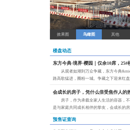
效果图
鸟瞰图
其他
楼盘动态
东方今典·境界·樱园｜仅余10席，25
从观者如潮到万众争藏，东方今典&middo
路高歌猛进，圈粉一城。争藏之下迎来红盘
当红收官，致谢一城厚爱，清盘钜惠54XX元
会成长的房子，凭什么倍受焦作人的
房子，作为承载全家人生活的容器，不
是与家庭共同成长相伴的挚友，会成长的房
化。一个好的户型，能见证与陪伴人生每一
预售证查询