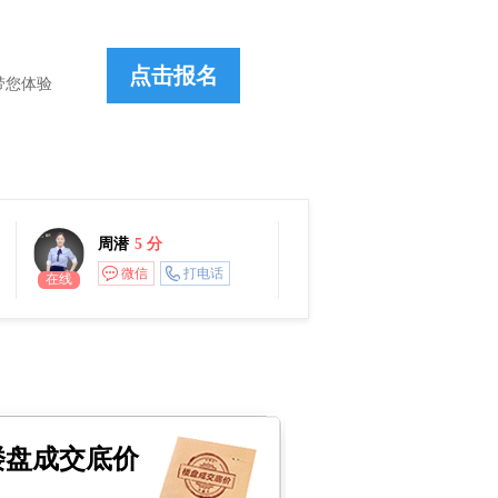
带您体验
周潜
5 分
微信
打电话
在线
楼盘成交底价