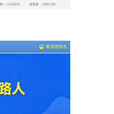
：123160233
家装群：128821500
，新房收房时出现房屋面积缩水等质量问题。一个电话为您排忧解难，走过路过，不要错过呦~ 
看房团报名