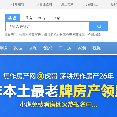
律师在线
预售证查询
焦房电商
我要问房
新房群
楼 盘
二手房
租 房
中 介
虎看房” 。如果您打算买房，但是又担心被黑心开发商或黑中介所坑骗，又或者开发商逾期交房
导购
数据
回顾
独家
二手房
家装
视频