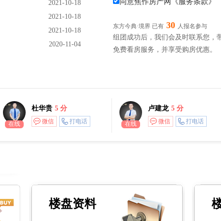
同意焦作房产网
《服务条款》
2021-10-18
2021-10-18
30
东方今典·境界 已有
人报名参与
2021-10-18
组团成功后，我们会及时联系您，
2020-11-04
免费看房服务，并享受购房优惠。
杜华贵
5 分
卢建龙
5 分
微信
打电话
微信
打电话
在线
在线
楼盘资料