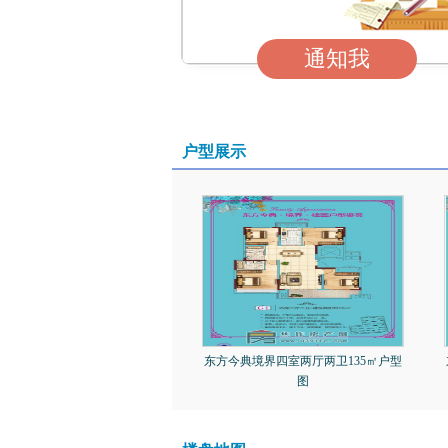
通知我
户型展示
东方今典境界四室两厅两卫135㎡户型
图