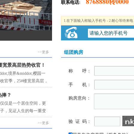
8768880转0000
联系电话:
1.在下面输入框输入手机号 - 2.耐心等待来电
组团购房
>>更多
#楼宽景高层热势收官！
称 呼：
t;境界&middot;樱园一
收官季，25#楼宽景高层，
手 机：
/㎡起，仅余10席，首
热捧？
购房意向：
仅仅是一个居住空间，更
子，见证人生的每一重变
验 证 码：
>>更多