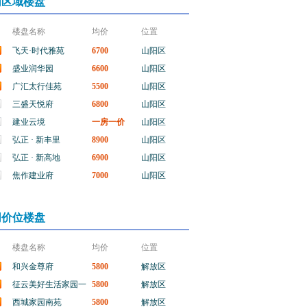
同区域楼盘
楼盘名称
均价
位置
飞天·时代雅苑
6700
山阳区
盛业润华园
6600
山阳区
广汇太行佳苑
5500
山阳区
三盛天悦府
6800
山阳区
建业云境
一房一价
山阳区
弘正 · 新丰里
8900
山阳区
弘正 · 新高地
6900
山阳区
焦作建业府
7000
山阳区
同价位楼盘
楼盘名称
均价
位置
和兴金尊府
5800
解放区
征云美好生活家园一
5800
解放区
区
西城家园南苑
5800
解放区