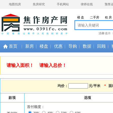
地图找房
焦房研究
手机网站
律师在线
预售
楼 盘
二手房
租 房
温馨提示：
首页
新房
楼盘
优惠
导购
数据
回顾
请输入面积！
请输入总价！
均价：
元/平米
*
面
款项
选项
首付额度：